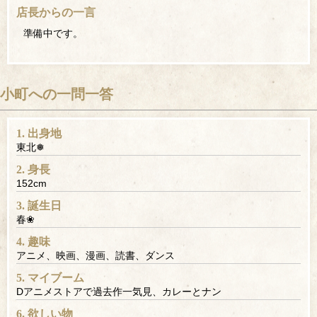
店長からの一言
準備中です。
小町への一問一答
1. 出身地
東北❅
2. 身長
152cm
3. 誕生日
春❀
4. 趣味
アニメ、映画、漫画、読書、ダンス
5. マイブーム
Dアニメストアで過去作一気見、カレーとナン
6. 欲しい物