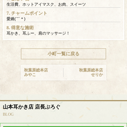
生活費、ホットアイマスク、お肉、スイーツ
7. チャームポイント
愛嬌(´˘`＊)
8. 得意な施術
耳かき、耳ふー、肩のマッサージ！
小町一覧に戻る
秋葉原総本店
秋葉原総本店
みやこ
せりか
山本耳かき店 店長ぶろぐ
BLOG