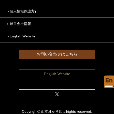
＞個人情報保護方針
＞運営会社情報
＞English Website
お問い合わせはこちら
English Website
Copyright© 山本耳かき店 allrights reserved.