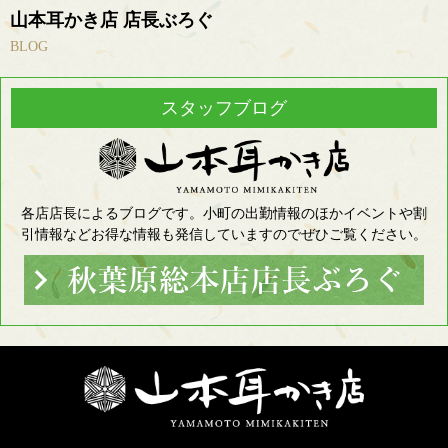
山本耳かき店 店長ぶろぐ
BLOG
スタッフブログ
各店店長によるブログです。小町の出勤情報のほかイベントや割
引情報などお得な情報も発信していますのでぜひご覧ください。