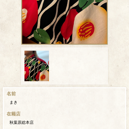
名前
まき
在籍店
秋葉原総本店