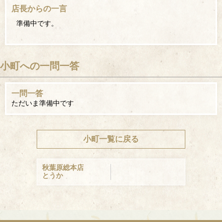
店長からの一言
準備中です。
小町への一問一答
一問一答
ただいま準備中です
小町一覧に戻る
秋葉原総本店
とうか